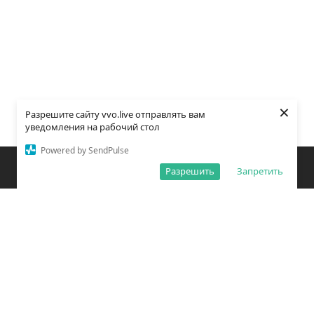
×
Разрешите сайту vvo.live отправлять вам
уведомления на рабочий стол
Powered by SendPulse
Закладки
Поиск
Открыть меню
Разрешить
Запретить