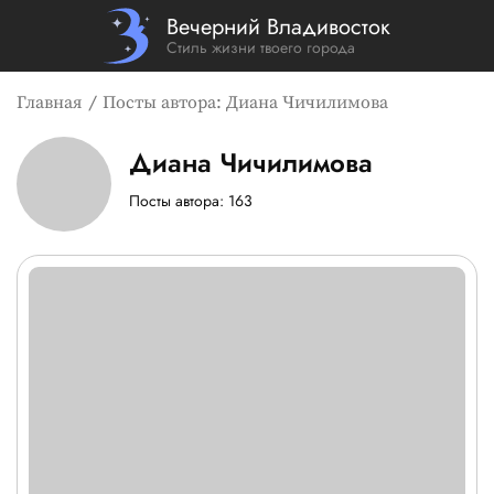
Вечерний Владивосток
Стиль жизни твоего города
Главная
Посты автора: Диана Чичилимова
Диана Чичилимова
Страница и посты автора: 
Посты автора: 163
Список новостей