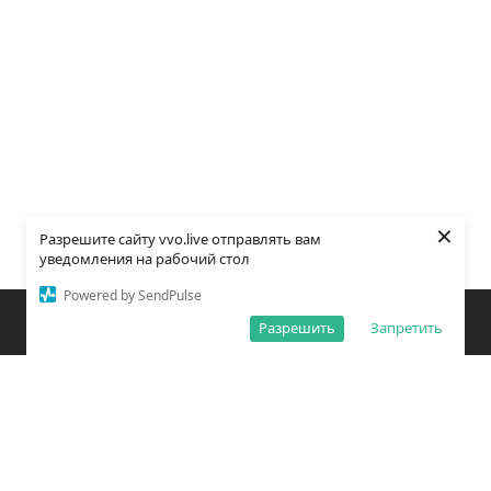
×
Разрешите сайту vvo.live отправлять вам
уведомления на рабочий стол
Powered by SendPulse
Закладки
Поиск
Открыть меню
Разрешить
Запретить
О редакции
Обработка персональных данных
Правила использования сайта
Погода во Владивостоке
Время во Владивостоке