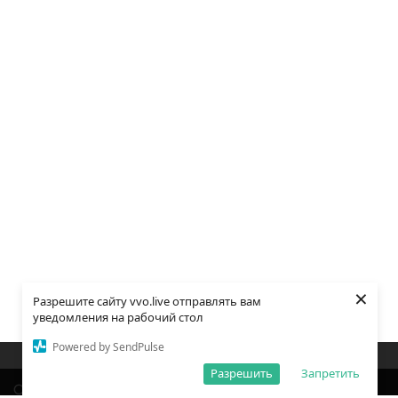
×
Разрешите сайту vvo.live отправлять вам
уведомления на рабочий стол
Powered by SendPulse
Закладки
Поиск
Открыть меню
Разрешить
Запретить
О редакции
Обработка персональных данных