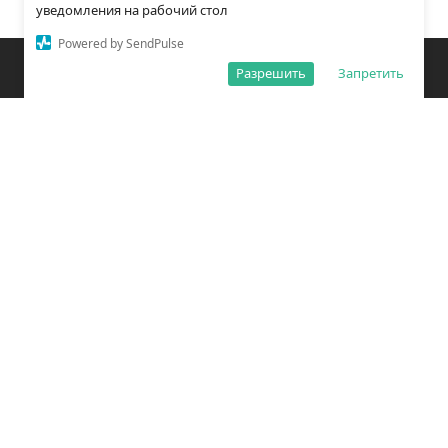
уведомления на рабочий стол
Powered by SendPulse
Закладки
Поиск
Открыть меню
Разрешить
Запретить
О редакции
Обработка персональных данных
Правила использования сайта
Погода во Владивостоке
Время во Владивостоке
ВКонтакте
YouTube
Telegram
Дзен
Одноклассники
Сетевое издание «Вечерний Владивосток»
Зарегистрировано Федеральной службой по надзору в сфере связи,
информационных технологий и массовых коммуникаций
(РОСКОМНАДЗОР) ЭЛ № ФС77 – 78814 от 04 августа 2020 г.
Учредитель: Общество с ограниченной ответственностью «Открытый
порт Владивосток» (ОГРН 1202500011053).