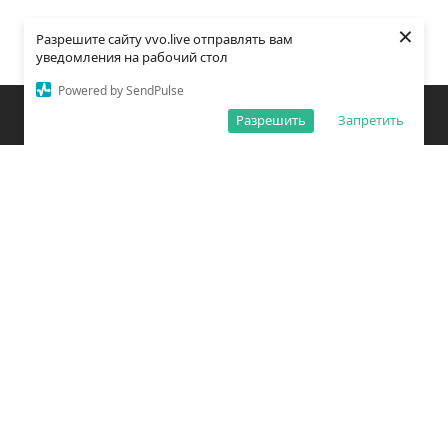
×
Разрешите сайту vvo.live отправлять вам
уведомления на рабочий стол
Powered by SendPulse
Закладки
Поиск
Открыть меню
Разрешить
Запретить
О редакции
Обработка персональных данных
Правила использования сайта
Погода во Владивостоке
Время во Владивостоке
ВКонтакте
YouTube
Telegram
Дзен
Одноклассники
Сетевое издание «Вечерний Владивосток»
Зарегистрировано Федеральной службой по надзору в сфере связи,
информационных технологий и массовых коммуникаций