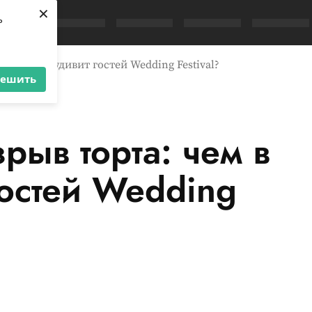
×
ь
этом году удивит гостей Wedding Festival?
решить
рыв торта: чем в
гостей Wedding