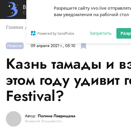
Вечерний Владивосток
Разрешите сайту vvo.live отправлят
Стиль жизни твоего города
вам уведомления на рабочий стол
Главная
Новости
Казнь тамады и взрыв торта: чем в 
Запретить
Раз
Powered by SendPulse
Новости
09 апреля 2021 г., 05:10
Казнь тамады и вз
этом году удивит 
Festival?
Автор:
Полина Лаврищева
Вечерний Владивосток