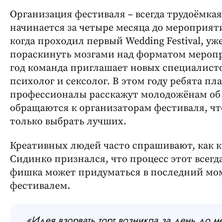
Организация фестиваля – всегда трудоёмкая
начинается за четыре месяца до мероприятия
когда проходил первый Wedding Festival, у
пораскинуть мозгами над форматом мероп
год команда приглашает новых специалисто
психолог и сексолог. В этом году ребята п
профессионалы расскажут молодожёнам об
обращаются к организаторам фестиваля, что
только выбрать лучших.
Креативных людей часто спрашивают, как 
Сидинко признался, что процесс этот всегд
фишка может придуматься в последний мом
фестивалем.
«Идея взорвать торт возникла за день до ме