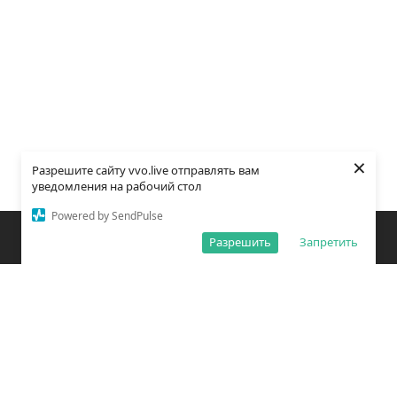
×
Разрешите сайту vvo.live отправлять вам
уведомления на рабочий стол
Powered by SendPulse
Закладки
Поиск
Открыть меню
Разрешить
Запретить
О редакции
Обработка персональных данных
Правила использования сайта
Погода во Владивостоке
Время во Владивостоке
ВКонтакте
YouTube
Telegram