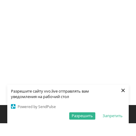
×
Разрешите сайту vvo.live отправлять вам
уведомления на рабочий стол
Powered by SendPulse
Закладки
Поиск
Открыть меню
Разрешить
Запретить
О редакции
Обработка персональных данных