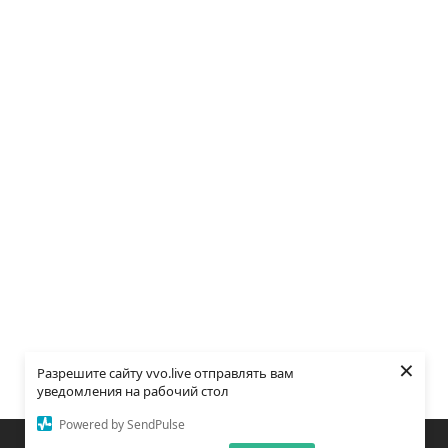
×
Разрешите сайту vvo.live отправлять вам
уведомления на рабочий стол
Powered by SendPulse
Закладки
Поиск
Открыть меню