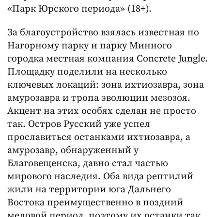
«Парк Юрского периода» (18+).
За благоустройство взялась известная по
Нагорному парку и парку Минного
городка местная компания Concrete Jungle.
Площадку поделили на несколько
ключевых локаций: зона ихтиозавра, зона
амурозавра и тропа эволюции мезозоя.
Акцент на этих особях сделан не просто
так. Остров Русский уже успел
прославиться останками ихтиозавра, а
амурозавр, обнаруженный у
Благовещенска, давно стал частью
мирового наследия. Оба вида рептилий
жили на территории юга Дальнего
Востока преимущественно в поздний
меловой период, поэтому их останки так