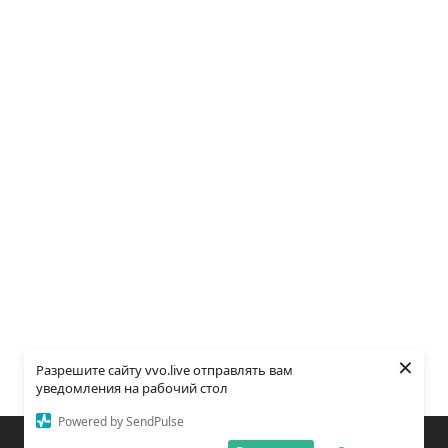
×
Разрешите сайту vvo.live отправлять вам
уведомления на рабочий стол
Powered by SendPulse
Закладки
Поиск
Открыть меню