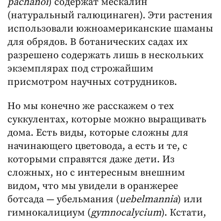
pachanoi
) содержат мескалин
(натуральный галюцинаген). Эти растения
использовали южноамериканские шаманы
для обрядов. В ботанических садах их
разрешено содержать лишь в нескольких
экземплярах под строжайшим
присмотром научных сотрудников.
Но мы конечно же расскажем о тех
суккулентах, которые можно выращивать
дома. Есть виды, которые сложны для
начинающего цветовода, а есть и те, с
которыми справятся даже дети. Из
сложных, но с интересным внешним
видом, что мы увидели в оранжерее
ботсада — убельмания (
uebelmannia
) или
гимнокалициум (
gymnocalycium
). Кстати,