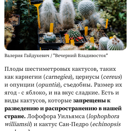
Валерия Гайдукевич / "Вечерний Владивосток"
Плоды шестиметровых кактусов, таких
как карнегии (
carnegiea
), цериусы (
cereus
)
и опунции (
opuntia
), съедобны. Размер их
ягод - с яблоко, и на вкус сладкие. Есть и
виды кактусов, которые
запрещены к
разведению и распространению в нашей
стране.
Лофофора Уильямса (
lophophora
williamsii
) и кактус Сан-Педро (
echinopsis