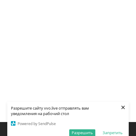
×
Разрешите сайту vvo.live отправлять вам
уведомления на рабочий стол
Powered by SendPulse
Закладки
Поиск
Открыть меню
Разрешить
Запретить