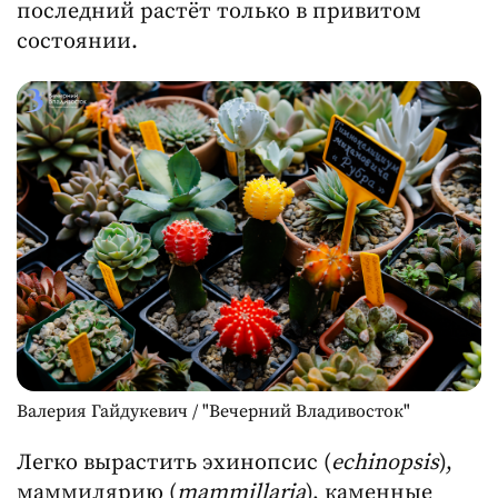
последний растёт только в привитом
состоянии.
Валерия Гайдукевич / "Вечерний Владивосток"
Легко вырастить эхинопсис (
echinopsis
),
маммилярию (
mammillaria
), каменные