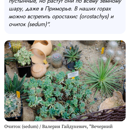
пустынные, но растут они по всему земному
шару, даже в Приморье. В наших горах
можно встретить оростахис (
o
rostachys) и
очиток (
sedum
)".
Очиток (sedum) / Валерия Гайдукевич, "Вечерний