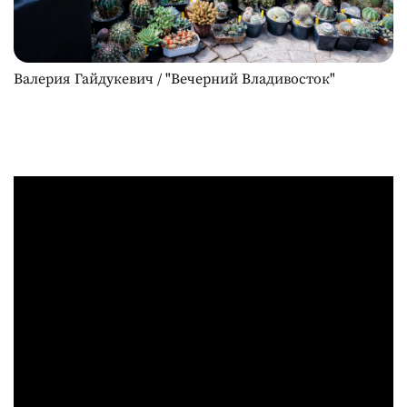
Валерия Гайдукевич / "Вечерний Владивосток"