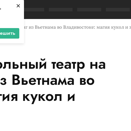
×
ь
 Тханг Лонг из Вьетнама во Владивостоке: магия кукол и 
решить
льный театр на
з Вьетнама во
гия кукол и