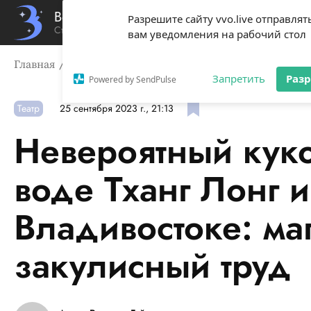
Вечерний Владивосток
Разрешите сайту vvo.live отправлят
Стиль жизни твоего города
вам уведомления на рабочий стол
Главная
Театр
Невероятный кукольный театр на воде
Запретить
Раз
Powered by SendPulse
Театр
25 сентября 2023 г., 21:13
Невероятный куко
воде Тханг Лонг и
Владивостоке: ма
закулисный труд