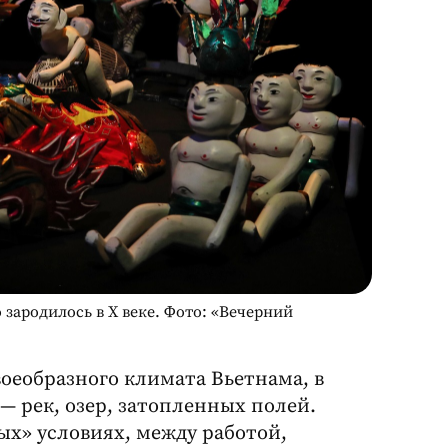
зародилось в X веке. Фото: «Вечерний
своеобразного климата Вьетнама, в
— рек, озер, затопленных полей.
ых» условиях, между работой,