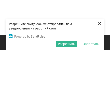
×
Разрешите сайту vvo.live отправлять вам
уведомления на рабочий стол
Powered by SendPulse
Закладки
Поиск
Открыть меню
Разрешить
Запретить
О редакции
Обработка персональных данных
Правила использования сайта
Погода во Владивостоке
Время во Владивостоке
ВКонтакте
YouTube
Telegram
Дзен
Одноклассники
Сетевое издание «Вечерний Владивосток»