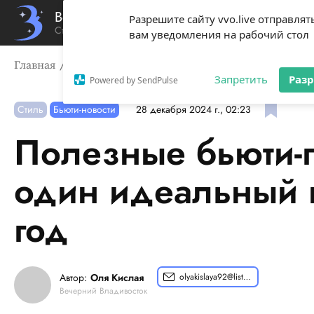
Вечерний Владивосток
Разрешите сайту vvo.live отправлят
Стиль жизни твоего города
вам уведомления на рабочий стол
Главная
Стиль
Полезные бьюти-гаджеты - еще один
Запретить
Раз
Powered by SendPulse
Стиль
Бьюти-новости
28 декабря 2024 г., 02:23
Полезные бьюти-г
один идеальный 
год
Автор:
Оля Кислая
olyakislaya92@list.ru
Вечерний Владивосток