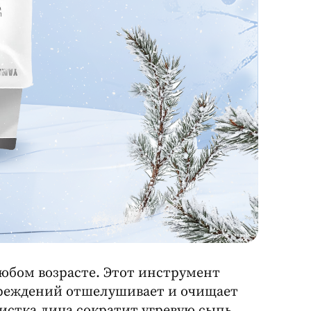
любом возрасте. Этот инструмент
вреждений отшелушивает и очищает
чистка лица сократит угревую сыпь,