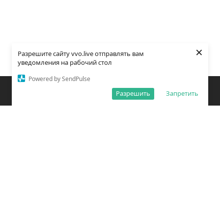
×
Разрешите сайту vvo.live отправлять вам
уведомления на рабочий стол
Powered by SendPulse
Закладки
Поиск
Открыть меню
Разрешить
Запретить