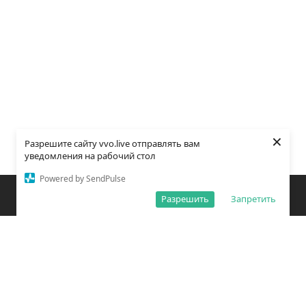
×
Разрешите сайту vvo.live отправлять вам
уведомления на рабочий стол
Powered by SendPulse
Закладки
Поиск
Открыть меню
Разрешить
Запретить
О редакции
Обработка персональных данных
Правила использования сайта
Погода во Владивостоке
Время во Владивостоке