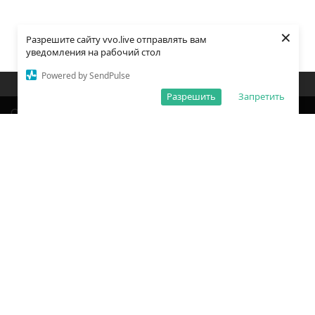
×
Разрешите сайту vvo.live отправлять вам
уведомления на рабочий стол
Powered by SendPulse
Закладки
Поиск
Открыть меню
Разрешить
Запретить
О редакции
Обработка персональных данных
Правила использования сайта
Погода во Владивостоке
Время во Владивостоке
ВКонтакте
YouTube
Telegram
Дзен
Одноклассники
Сетевое издание «Вечерний Владивосток»
Зарегистрировано Федеральной службой по надзору в сфере связи,
информационных технологий и массовых коммуникаций
(РОСКОМНАДЗОР) ЭЛ № ФС77 – 78814 от 04 августа 2020 г.