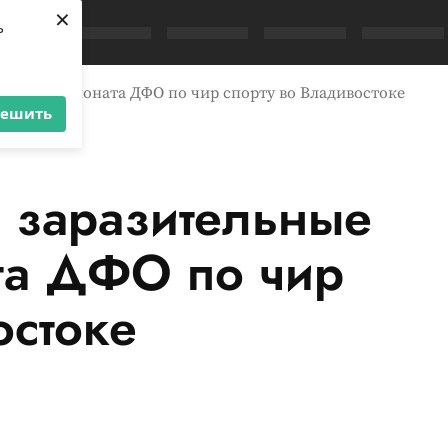
×
ь
ции чемпионата ДФО по чир спорту во Владивостоке
решить
 заразительные
та ДФО по чир
остоке