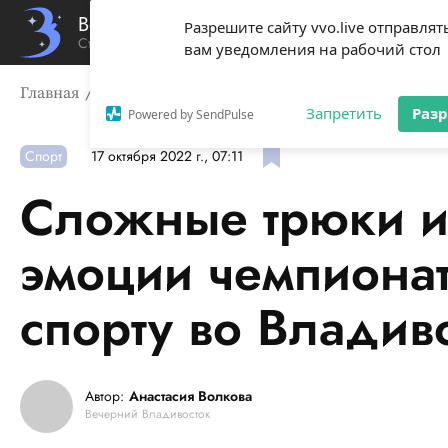
Вечерний Владивосток
Разрешите сайту vvo.live отправлят
Стиль жизни твоего города
вам уведомления на рабочий стол
Главная
Спорт
Сложные трюки и заразительные эмо
Запретить
Раз
Powered by SendPulse
Спорт
17 октября 2022 г., 07:11
Сложные трюки и
эмоции чемпиона
спорту во Владив
Автор:
Анастасия Волкова
Вечерний Владивосток