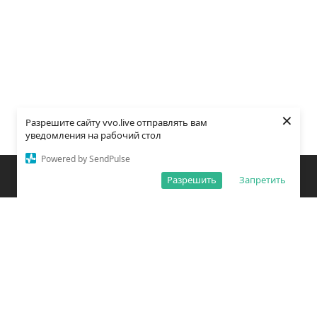
×
Разрешите сайту vvo.live отправлять вам
уведомления на рабочий стол
Powered by SendPulse
Закладки
Поиск
Открыть меню
Разрешить
Запретить
О редакции
Обработка персональных данных
Правила использования сайта
Погода во Владивостоке
Время во Владивостоке
ВКонтакте
YouTube
Telegram