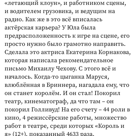
«летающий клоун», и работником сцены,
и водителем грузовика, и ведущим на
радио. Как же в это всё вписалась
актёрская карьера? У Юла была
предрасположенность к игре на сцене, его
просто нужно было грамотно направить.
Сделала это актриса Екатерина Корнакова,
которая написала рекомендательное
письмо Михаилу Чехову. С этого всё и
началось. Когда-то цыганка Маруся,
влюблённая в Бриннера, нагадала ему, что
он станет королём. И он стал! Покорил
театр, кинематограф, да что там – он
покорил Голливуд! На его счету – 44 роли в
кино, 4 режиссёрские работы, множество
работ в театре, среди которых «Король и
я» (12+), показанный 4633 раза.