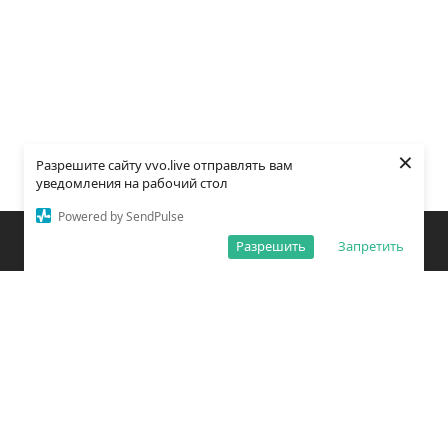
×
Разрешите сайту vvo.live отправлять вам
уведомления на рабочий стол
Powered by SendPulse
Закладки
Поиск
Открыть меню
Разрешить
Запретить
О редакции
Обработка персональных данных
Правила использования сайта
Погода во Владивостоке
Время во Владивостоке
ВКонтакте
YouTube
Telegram
Дзен
Одноклассники