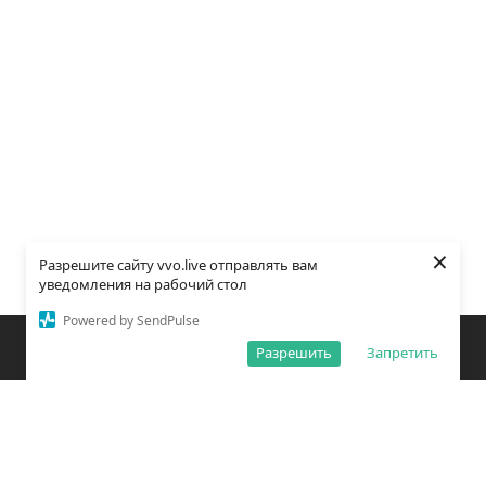
×
Разрешите сайту vvo.live отправлять вам
уведомления на рабочий стол
Powered by SendPulse
Закладки
Поиск
Открыть меню
Разрешить
Запретить
О редакции
Обработка персональных данных
Правила использования сайта
Погода во Владивостоке
Время во Владивостоке