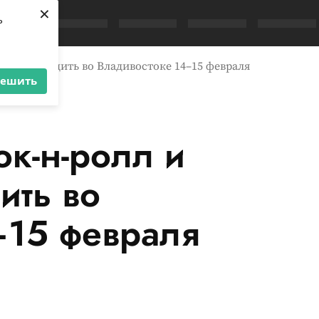
×
ь
л: куда сходить во Владивостоке 14–15 февраля
решить
ок-н-ролл и
ить во
–15 февраля