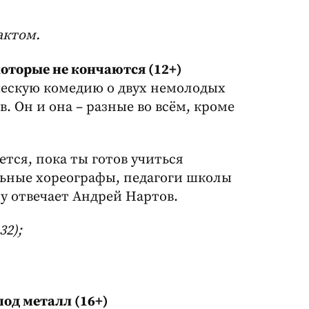
актом.
которые не кончаются (12+)
ческую комедию о двух немолодых
. Он и она – разные во всём, кроме
ется, пока ты готов учиться
льные хореографы, педагоги школы
ру отвечает Андрей Нартов.
32);
 под металл (16+)