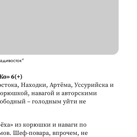
адивосток"
о» 6(+)
остока, Находки, Артёма, Уссурийска и
 корюшкой, навагой и авторскими
вободный – голодным уйти не
рёха» из корюшки и наваги по
мов. Шеф-повара, впрочем, не