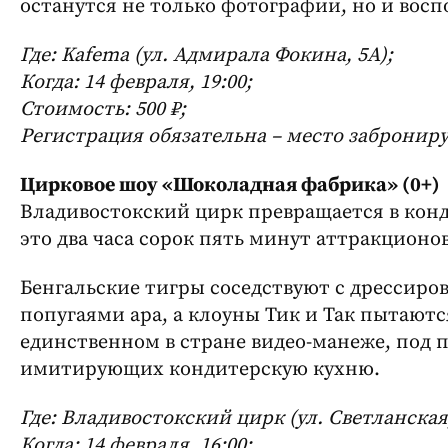
останутся не только фотографии, но и вос
Где: Kafema (ул. Адмирала Фокина, 5А);
Когда: 14 февраля, 19:00;
Стоимость: 500 ₽;
Регистрация обязательна – место заброниру
Цирковое шоу «Шоколадная фабрика» (0+)
Владивостокский цирк превращается в кон
это два часа сорок пять минут аттракционов
Бенгальские тигры соседствуют с дрессиро
попугаями ара, а клоуны Тик и Так пытаютс
единственном в стране видео-манеже, под 
имитирующих кондитерскую кухню.
Где: Владивостокский цирк (ул. Светланская,
Когда: 14 февраля, 16:00;