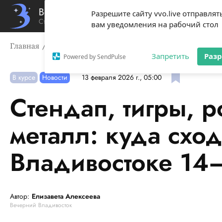
Вечерний Владивосток
Разрешите сайту vvo.live отправлят
Стиль жизни твоего города
вам уведомления на рабочий стол
Главная
В курсе
Стендап, тигры, рок-н-ролл и метал
Запретить
Раз
Powered by SendPulse
В курсе
Новости
13 февраля 2026 г., 05:00
Стендап, тигры, р
металл: куда сход
Владивостоке 14
Автор:
Елизавета Алексеева
Вечерний Владивосток