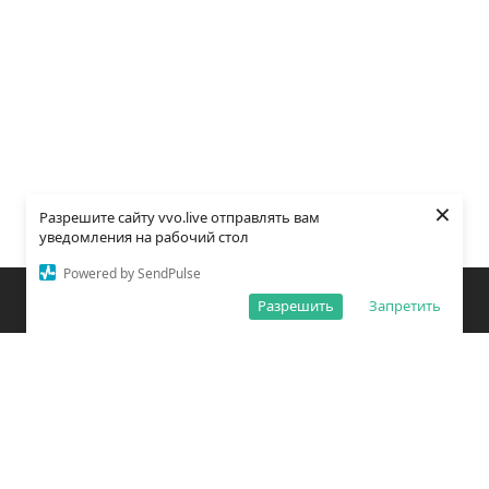
×
Разрешите сайту vvo.live отправлять вам
уведомления на рабочий стол
Powered by SendPulse
Закладки
Поиск
Открыть меню
Разрешить
Запретить
О редакции
Обработка персональных данных
Правила использования сайта
Погода во Владивостоке
Время во Владивостоке
ВКонтакте
YouTube
Telegram