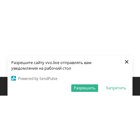
×
Разрешите сайту vvo.live отправлять вам
уведомления на рабочий стол
Powered by SendPulse
Закладки
Поиск
Открыть меню
Разрешить
Запретить
О редакции
Обработка персональных данных
Правила использования сайта
Погода во Владивостоке
Время во Владивостоке
ВКонтакте
YouTube
Telegram