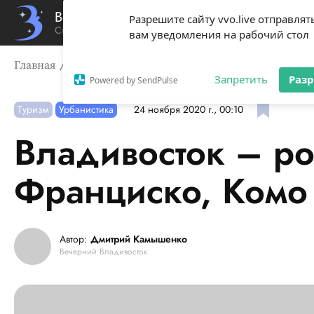
Вечерний Владивосток
Разрешите сайту vvo.live отправлят
Стиль жизни твоего города
вам уведомления на рабочий стол
Главная
Туризм
Владивосток – российский Сан-Фра
Запретить
Раз
Powered by SendPulse
Туризм
Урбанистика
24 ноября 2020 г., 00:10
Владивосток – ро
Франциско, Комо
Автор:
Дмитрий Камышенко
Вечерний Владивосток