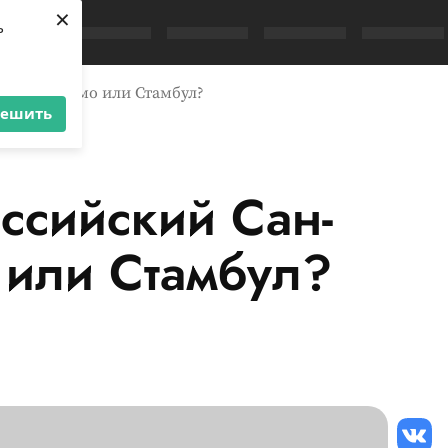
×
ь
нциско, Комо или Стамбул?
решить
ссийский Сан-
 или Стамбул?