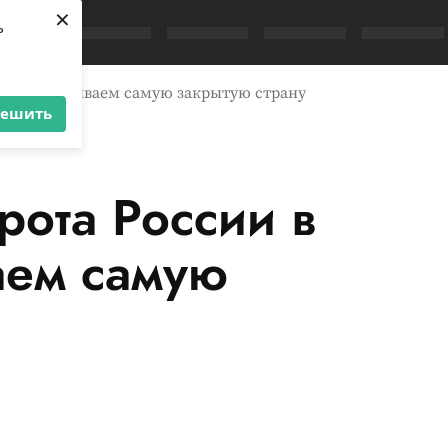
×
ь
ньян. Открываем самую закрытую страну
решить
рота России в
аем самую