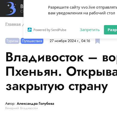
Вечерний Владивосток
Разрешите сайту vvo.live отправлят
Стиль жизни твоего города
вам уведомления на рабочий стол
Главная
Туризм
Владивосток – ворота России в Пхе
Запретить
Раз
Powered by SendPulse
Туризм
Путешествия
27 ноября 2024 г., 04:16
Владивосток – во
Пхеньян. Открыв
закрытую страну
Автор:
Александра Голубева
Вечерний Владивосток