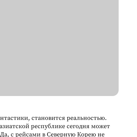
фантастики, становится реальностью.
азиатской республике сегодня может
а, с рейсами в Северную Корею не