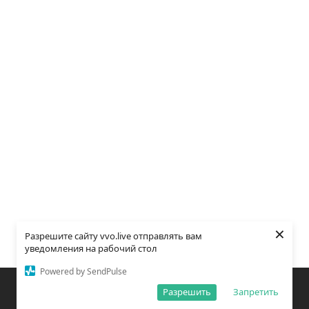
×
Разрешите сайту vvo.live отправлять вам
уведомления на рабочий стол
Powered by SendPulse
Закладки
Поиск
Открыть меню
Разрешить
Запретить