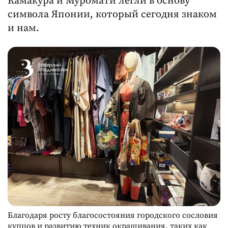
Камакура и Муромати легли в основу
символа Японии, который сегодня знаком
и нам.
Благодаря росту благосостояния городского сословия
купцов и развитию техник окрашивания, таких как