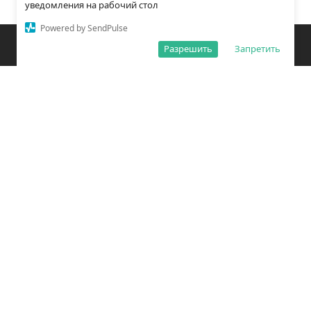
уведомления на рабочий стол
Powered by SendPulse
Закладки
Поиск
Открыть меню
Разрешить
Запретить
О редакции
Обработка персональных данных
Правила использования сайта
Погода во Владивостоке
Время во Владивостоке
ВКонтакте
YouTube
Telegram
Дзен
Одноклассники
Сетевое издание «Вечерний Владивосток»
Зарегистрировано Федеральной службой по надзору в сфере связи,
информационных технологий и массовых коммуникаций
(РОСКОМНАДЗОР) ЭЛ № ФС77 – 78814 от 04 августа 2020 г.
Учредитель: Общество с ограниченной ответственностью «Открытый
порт Владивосток» (ОГРН 1202500011053).