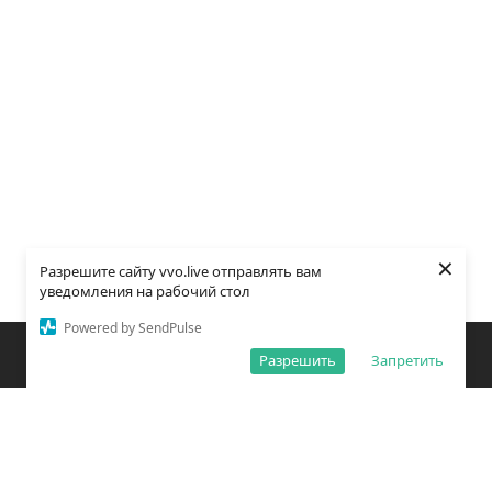
×
Разрешите сайту vvo.live отправлять вам
уведомления на рабочий стол
Powered by SendPulse
Закладки
Поиск
Открыть меню
Разрешить
Запретить
О редакции
Обработка персональных данных
Правила использования сайта
Погода во Владивостоке
Время во Владивостоке