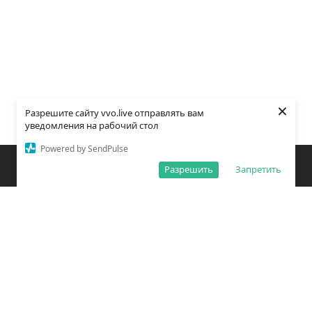
×
Разрешите сайту vvo.live отправлять вам
уведомления на рабочий стол
Powered by SendPulse
Закладки
Поиск
Открыть меню
Разрешить
Запретить
О редакции
Обработка персональных данных
Правила использования сайта
Погода во Владивостоке
Время во Владивостоке
ВКонтакте
YouTube
Telegram
Дзен
Одноклассники