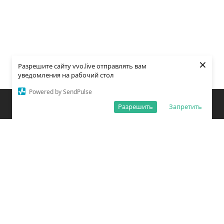
×
Разрешите сайту vvo.live отправлять вам
уведомления на рабочий стол
Powered by SendPulse
Закладки
Поиск
Открыть меню
Разрешить
Запретить