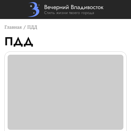
Вечерний Владивосток
Стиль жизни твоего города
Главная
ПДД
ПДД
Список новостей