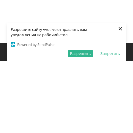
×
Разрешите сайту vvo.live отправлять вам
уведомления на рабочий стол
Powered by SendPulse
Закладки
Поиск
Открыть меню
Разрешить
Запретить