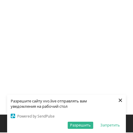
×
Разрешите сайту vvo.live отправлять вам
уведомления на рабочий стол
Powered by SendPulse
Закладки
Поиск
Открыть меню
Разрешить
Запретить