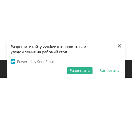
×
Разрешите сайту vvo.live отправлять вам
уведомления на рабочий стол
Powered by SendPulse
Закладки
Поиск
Открыть меню
Разрешить
Запретить
О редакции
Обработка персональных данных
Правила использования сайта
Погода во Владивостоке
Время во Владивостоке
ВКонтакте
YouTube
Telegram
Дзен
Одноклассники