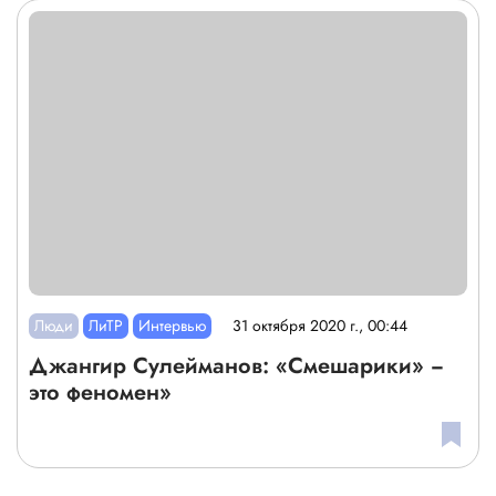
Люди
ЛиТР
Интервью
31 октября 2020 г., 00:44
Джангир Сулейманов: «Смешарики» −
это феномен»