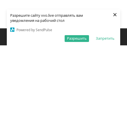
×
Разрешите сайту vvo.live отправлять вам
уведомления на рабочий стол
Powered by SendPulse
Закладки
Поиск
Открыть меню
Разрешить
Запретить
О редакции
Обработка персональных данных
Правила использования сайта
Погода во Владивостоке
Время во Владивостоке
ВКонтакте
YouTube
Telegram
Дзен
Одноклассники
Сетевое издание «Вечерний Владивосток»
Зарегистрировано Федеральной службой по надзору в сфере связи,