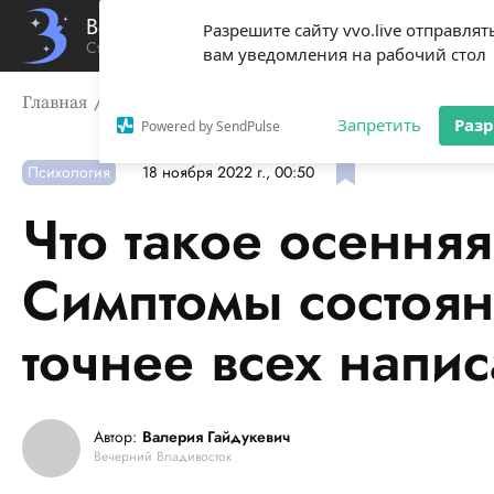
Вечерний Владивосток
Разрешите сайту vvo.live отправлят
Стиль жизни твоего города
вам уведомления на рабочий стол
Главная
Психология
Что такое осенняя хандра? Си
Запретить
Раз
Powered by SendPulse
Психология
18 ноября 2022 г., 00:50
Что такое осення
Симптомы состоян
точнее всех напи
Автор:
Валерия Гайдукевич
Вечерний Владивосток