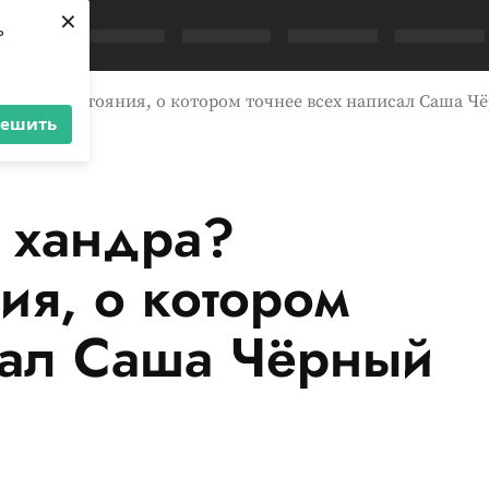
×
ь
мптомы состояния, о котором точнее всех написал Саша Ч
решить
я хандра?
ия, о котором
сал Саша Чёрный