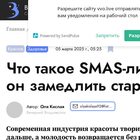
Вечерний Владивосток
Разрешите сайту vvo.live отправлят
Стиль жизни твоего города
вам уведомления на рабочий стол
Главная
Красота
Что такое SMAS-лифтинг и может л
Запретить
Раз
Powered by SendPulse
Красота
Здоровье
05 марта 2025 г., 05:25
Что такое SMAS-л
он замедлить ста
Автор:
Оля Кислая
olyakislaya92@list.ru
Вечерний Владивосток
Современная индустрия красоты творит
дальше, а молодость возвращается без 