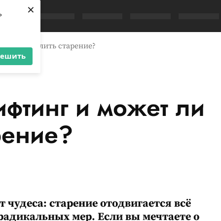
×
ь
и он замедлить старение?
решить
ифтинг и может ли
рение?
 чудеса: старение отодвигается всё
радикальных мер. Если вы мечтаете о