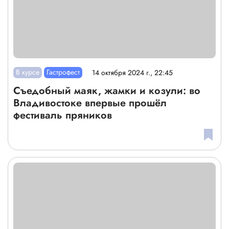
В курсе
Гастрофест
14 октября 2024 г., 22:45
Съедобный маяк, жамки и козули: во
Владивостоке впервые прошёл
фестиваль пряников
×
Разрешите сайту vvo.live отправлять вам
уведомления на рабочий стол
Powered by SendPulse
Закладки
Поиск
Открыть меню
Разрешить
Запретить