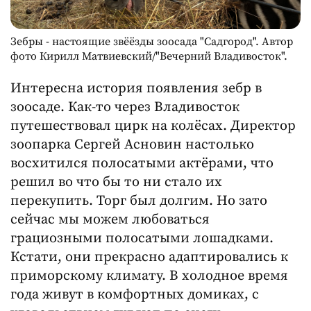
Зебры - настоящие звёёзды зоосада "Садгород". Автор
фото Кирилл Матвиевский/"Вечерний Владивосток".
Интересна история появления зебр в
зоосаде. Как-то через Владивосток
путешествовал цирк на колёсах. Директор
зоопарка Сергей Асновин настолько
восхитился полосатыми актёрами, что
решил во что бы то ни стало их
перекупить. Торг был долгим. Но зато
сейчас мы можем любоваться
грациозными полосатыми лошадками.
Кстати, они прекрасно адаптировались к
приморскому климату. В холодное время
года живут в комфортных домиках, с
удовольствием гуляют по снегу.