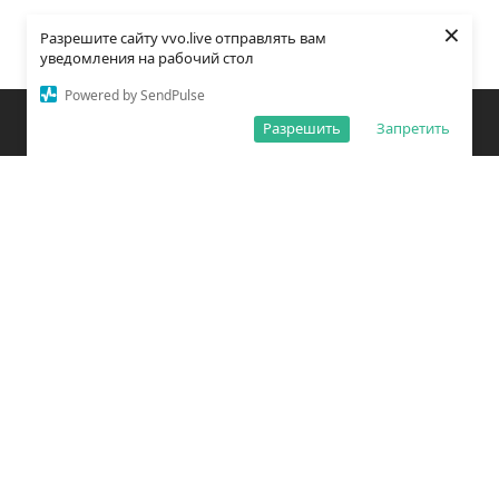
×
Разрешите сайту vvo.live отправлять вам
уведомления на рабочий стол
Powered by SendPulse
Закладки
Поиск
Открыть меню
Разрешить
Запретить
О редакции
Обработка персональных данных
Правила использования сайта
Погода во Владивостоке
Время во Владивостоке
ВКонтакте
YouTube
Telegram
Дзен
Одноклассники
Сетевое издание «Вечерний Владивосток»
Зарегистрировано Федеральной службой по надзору в сфере связи,
информационных технологий и массовых коммуникаций