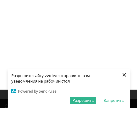
×
Разрешите сайту vvo.live отправлять вам
уведомления на рабочий стол
Powered by SendPulse
Закладки
Поиск
Открыть меню
Разрешить
Запретить
О редакции
Обработка персональных данных
Правила использования сайта
Погода во Владивостоке
Время во Владивостоке