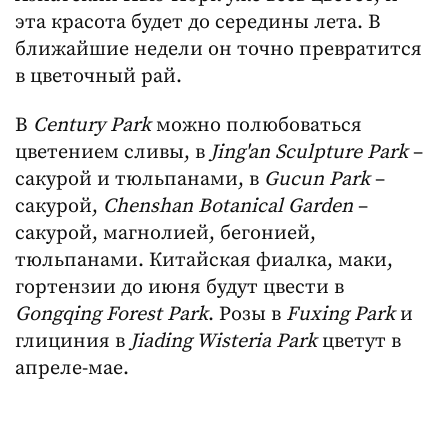
эта красота будет до середины лета. В
ближайшие недели он точно превратится
в цветочный рай.
В
Century Park
можно полюбоваться
цветением сливы, в
Jing'an Sculpture Park
–
сакурой и тюльпанами, в
Gucun Park
–
сакурой,
Chenshan Botanical Garden
–
сакурой, магнолией, бегонией,
тюльпанами. Китайская фиалка, маки,
гортензии до июня будут цвести в
Gongqing Forest Park
. Розы в
Fuxing Park
и
глициния в
Jiading Wisteria Park
цветут в
апреле-мае.