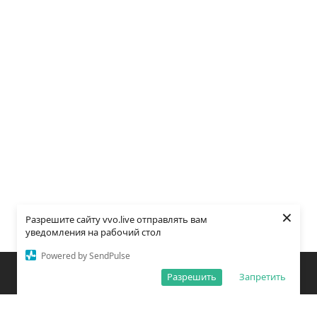
×
Разрешите сайту vvo.live отправлять вам
уведомления на рабочий стол
Powered by SendPulse
Закладки
Поиск
Открыть меню
Разрешить
Запретить
О редакции
Обработка персональных данных