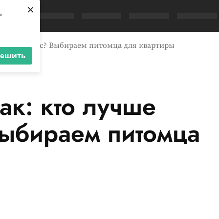
×
ь
имает стресс? Выбираем питомца для квартиры
решить
ак: кто лучше
Выбираем питомца