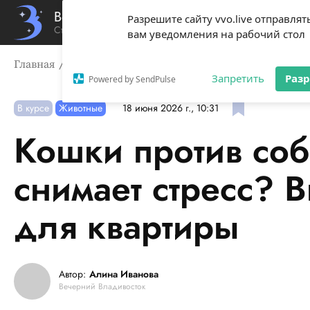
Вечерний Владивосток
Разрешите сайту vvo.live отправлят
Стиль жизни твоего города
вам уведомления на рабочий стол
Главная
В курсе
Кошки против собак: кто лучше сн
Запретить
Раз
Powered by SendPulse
В курсе
Животные
18 июня 2026 г., 10:31
Кошки против соб
снимает стресс? 
для квартиры
Автор:
Алина Иванова
Вечерний Владивосток