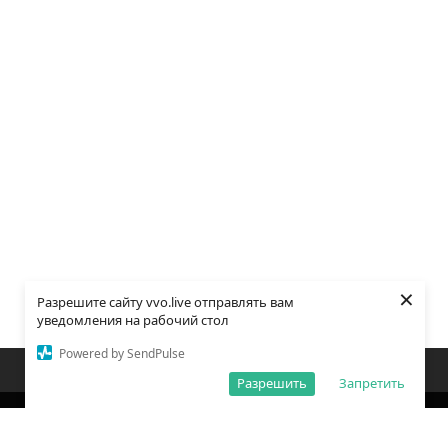
×
Разрешите сайту vvo.live отправлять вам
уведомления на рабочий стол
Powered by SendPulse
Закладки
Поиск
Открыть меню
Разрешить
Запретить
О редакции
Обработка персональных данных
Правила использования сайта