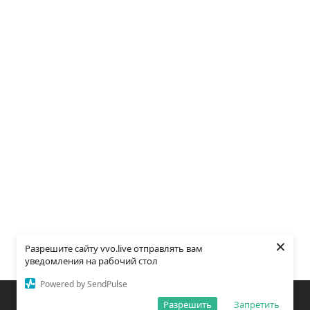
×
Разрешите сайту vvo.live отправлять вам
уведомления на рабочий стол
Powered by SendPulse
Закладки
Поиск
Открыть меню
Разрешить
Запретить