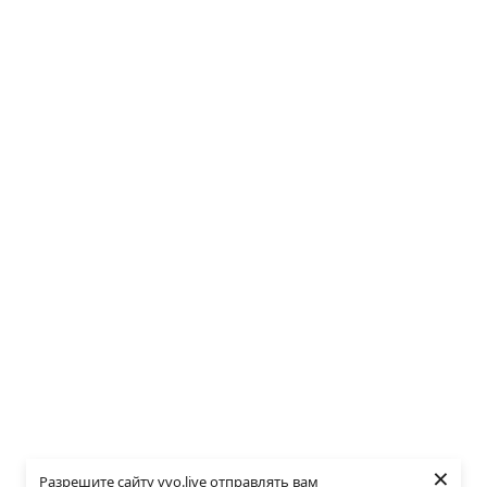
×
Разрешите сайту vvo.live отправлять вам