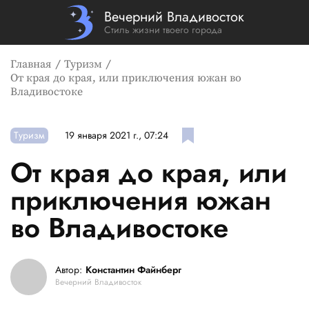
Вечерний Владивосток
Стиль жизни твоего города
Главная
Туризм
От края до края, или приключения южан во
Владивостоке
Туризм
19 января 2021 г., 07:24
От края до края, или
приключения южан
во Владивостоке
Автор:
Константин Файнберг
Вечерний Владивосток