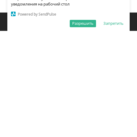
уведомления на рабочий стол
Powered by SendPulse
Закладки
Поиск
Открыть меню
Разрешить
Запретить
О редакции
Обработка персональных данных
Правила использования сайта
Погода во Владивостоке
Время во Владивостоке
ВКонтакте
YouTube
Telegram
Дзен
Одноклассники
Сетевое издание «Вечерний Владивосток»
Зарегистрировано Федеральной службой по надзору в сфере связи,
информационных технологий и массовых коммуникаций
(РОСКОМНАДЗОР) ЭЛ № ФС77 – 78814 от 04 августа 2020 г.
Учредитель: Общество с ограниченной ответственностью «Открытый
порт Владивосток» (ОГРН 1202500011053).