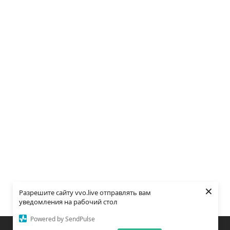
×
Разрешите сайту vvo.live отправлять вам
уведомления на рабочий стол
Powered by SendPulse
Закладки
Поиск
Открыть меню