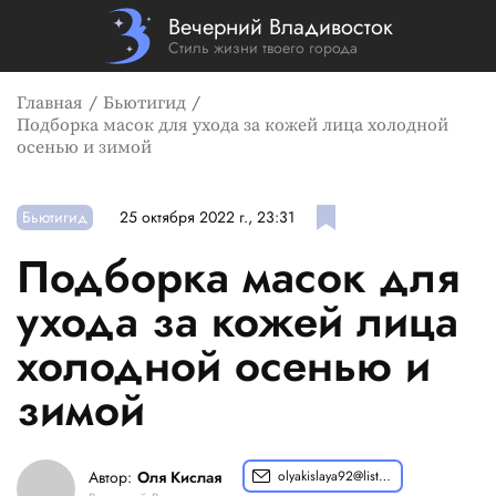
Вечерний Владивосток
Стиль жизни твоего города
Главная
Бьютигид
Подборка масок для ухода за кожей лица холодной
осенью и зимой
Бьютигид
25 октября 2022 г., 23:31
Подборка масок для
ухода за кожей лица
холодной осенью и
зимой
Автор:
Оля Кислая
olyakislaya92@list.ru