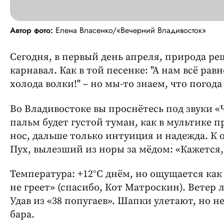
Автор фото:
Елена Власенко/«Вечерний Владивосток»
Сегодня, в первый день апреля, природа р
карнавал. Как в той песенке: "А нам всё равн
холода волки!" – но мы-то знаем, что погод
Во Владивостоке вы проснётесь под звуки «
пальм будет густой туман, как в мультике п
нос, дальше только интуиция и надежда. К 
Пух, вылезший из норы за мёдом: «Кажется
Температура: +12°C днём, но ощущается как 
не греет» (спасибо, Кот Матроскин). Ветер 
Удав из «38 попугаев». Шапки улетают, но н
бара.