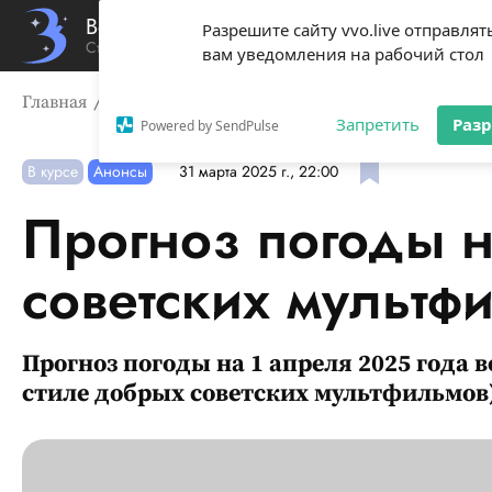
Вечерний Владивосток
Разрешите сайту vvo.live отправлят
Стиль жизни твоего города
вам уведомления на рабочий стол
Главная
В курсе
Прогноз погоды на сегодня в стиле
Запретить
Раз
Powered by SendPulse
В курсе
Анонсы
31 марта 2025 г., 22:00
Прогноз погоды н
советских мультф
Прогноз погоды на 1 апреля 2025 года 
стиле добрых советских мультфильмов