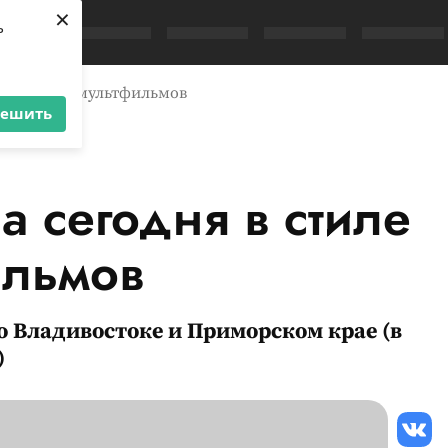
×
ь
 советских мультфильмов
решить
а сегодня в стиле
ильмов
во Владивостоке и Приморском крае (в
)