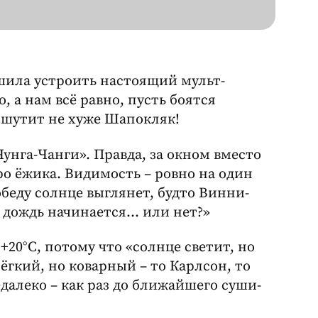
ешила устроить настоящий мульт-
о, а нам всё равно, пусть боятся
а шутит не хуже Шапокляк!
Чунга-Чанги». Правда, за окном вместо
ро ёжика. Видимость – ровно на один
обеду солнце выглянет, будто Винни-
, дождь начинается… или нет?»
+20°C, потому что «солнце светит, но
лёгкий, но коварный – то Карлсон, то
едалеко – как раз до ближайшего суши-