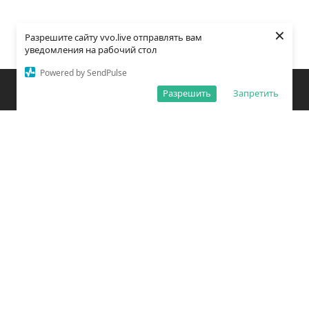
×
Разрешите сайту vvo.live отправлять вам
уведомления на рабочий стол
Powered by SendPulse
Закладки
Поиск
Открыть меню
Разрешить
Запретить
О редакции
Обработка персональных данных
Правила использования сайта
Погода во Владивостоке
Время во Владивостоке
ВКонтакте
YouTube
Telegram
Дзен
Одноклассники
Сетевое издание «Вечерний Владивосток»
Зарегистрировано Федеральной службой по надзору в сфере связи,