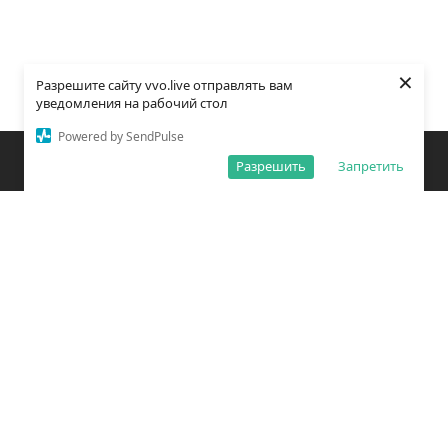
×
Разрешите сайту vvo.live отправлять вам
уведомления на рабочий стол
Powered by SendPulse
Закладки
Поиск
Открыть меню
Разрешить
Запретить
О редакции
Обработка персональных данных
Правила использования сайта
Погода во Владивостоке
Время во Владивостоке
ВКонтакте
YouTube
Telegram
Дзен
Одноклассники
Сетевое издание «Вечерний Владивосток»