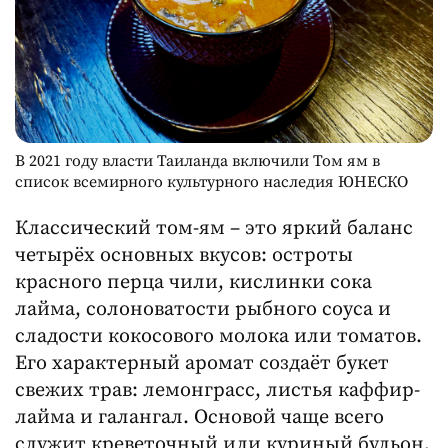
В 2021 году власти Таиланда включили Том ям в
список всемирного культурного наследия ЮНЕСКО
Классический том-ям – это яркий баланс
четырёх основных вкусов: остроты
красного перца чили, кислинки сока
лайма, солоноватости рыбного соуса и
сладости кокосового молока или томатов.
Его характерный аромат создаёт букет
свежих трав: лемонграсс, листья каффир-
лайма и галангал. Основой чаще всего
служит креветочный или куриный бульон,